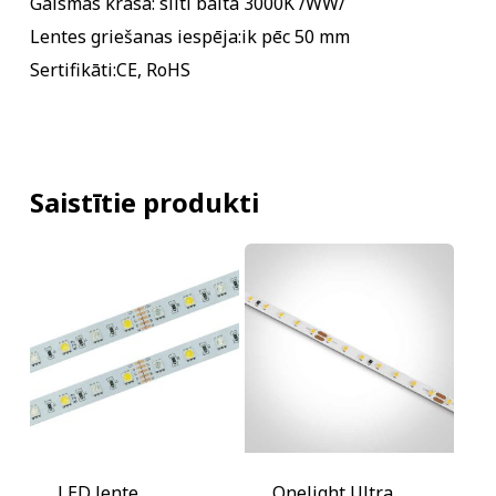
Gaismas krāsa: silti balta 3000K /WW/
Lentes griešanas iespēja:ik pēc 50 mm
Sertifikāti:CE, RoHS
Saistītie produkti
LED lente
Onelight Ultra