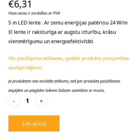
€
6,31
Visas cenas ir norādītas ar PVN
5 m LED lente . Ar zemu enerģijas patēriņu 24 W/m
šī lente ir raksturīga ar augstu izturību, krāsu
vienmērīgumu un energoefektivitāti
Pēc pasūtījuma veikšanas, gaidiet produktu pieejamības
apstiprinājumu.
Ja produktam nav norādīts atlikums, tad par produkta pasūtīšanas
iespējām un piegādes laikiem lūdzam sazināties ar mums.
Likt grozā