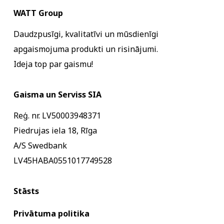
WATT Group
Daudzpusīgi, kvalitatīvi un mūsdienīgi
apgaismojuma produkti un risinājumi.
Ideja top par gaismu!
Gaisma un Serviss SIA
Reģ. nr. LV50003948371
Piedrujas iela 18, Rīga
A/S Swedbank
LV45HABA0551017749528
Stāsts
Privātuma politika