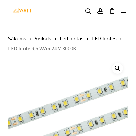
Skip
Menu
to
search
account
main
content
Sākums
Veikals
Led lentas
LED lentes
LED lente 9,6 W/m 24 V 3000K