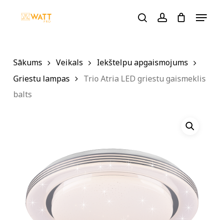
Skip
Menu
to
search
account
main
content
Sākums
Veikals
Iekštelpu apgaismojums
Griestu lampas
Trio Atria LED griestu gaismeklis
balts