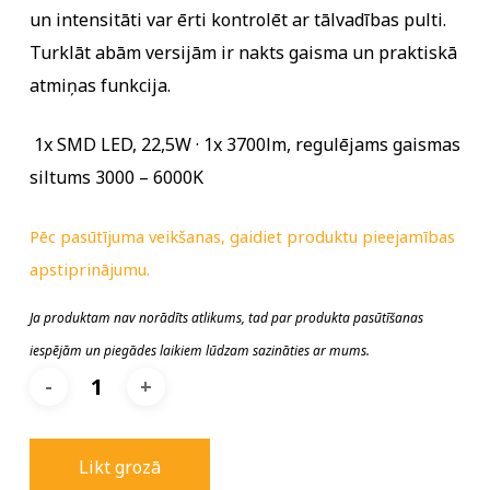
un intensitāti var ērti kontrolēt ar tālvadības pulti.
Turklāt abām versijām ir nakts gaisma un praktiskā
atmiņas funkcija.
1x SMD LED, 22,5W · 1x 3700lm, regulējams gaismas
siltums 3000 – 6000K
Pēc pasūtījuma veikšanas, gaidiet produktu pieejamības
apstiprinājumu.
Ja produktam nav norādīts atlikums, tad par produkta pasūtīšanas
iespējām un piegādes laikiem lūdzam sazināties ar mums.
Likt grozā