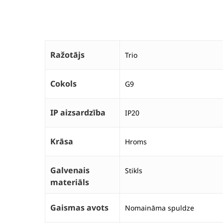
Ražotājs
Trio
Cokols
G9
IP aizsardzība
IP20
Krāsa
Hroms
Galvenais
Stikls
materiāls
Gaismas avots
Nomaināma spuldze