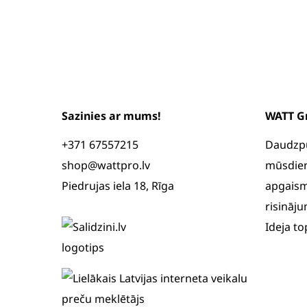
Sazinies ar mums!
WATT G
+371 67557215
Daudzpus
shop@wattpro.lv
mūsdien
Piedrujas iela 18, Rīga
apgaism
risināju
Ideja t