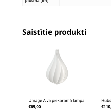
plūsma (lm)
Saistītie produkti
Umage Alva piekaramā lampa
Hubs
€
69,00
€
110