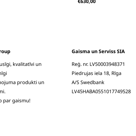
€
630,00
roup
Gaisma un Serviss SIA
īgi, kvalitatīvi un
Reģ. nr. LV50003948371
īgi
Piedrujas iela 18, Rīga
ojuma produkti un
A/S Swedbank
mi.
LV45HABA0551017749528
op par gaismu!