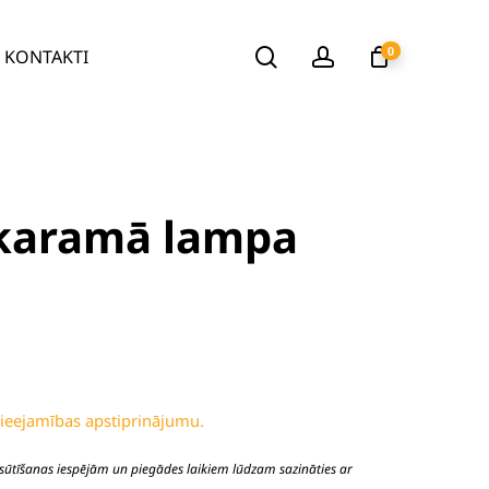
search
account
KONTAKTI
0
ekaramā lampa
pieejamības apstiprinājumu.
sūtīšanas iespējām un piegādes laikiem lūdzam sazināties ar