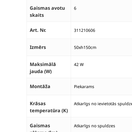
Gaismas avotu
6
skaits
Art. Nr.
311210606
Izmērs
50xh150cm
Maksimālā
42 W
jauda (W)
Montāža
Piekarams
Krāsas
Atkarīgs no ievietotās spuldz
temperatūra (K)
Gaismas
Atkarīgs no spuldzes