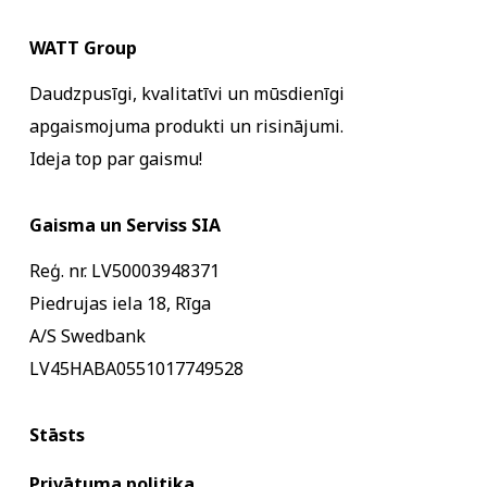
WATT Group
Daudzpusīgi, kvalitatīvi un mūsdienīgi
apgaismojuma produkti un risinājumi.
Ideja top par gaismu!
Gaisma un Serviss SIA
Reģ. nr. LV50003948371
Piedrujas iela 18, Rīga
A/S Swedbank
LV45HABA0551017749528
Stāsts
Privātuma politika