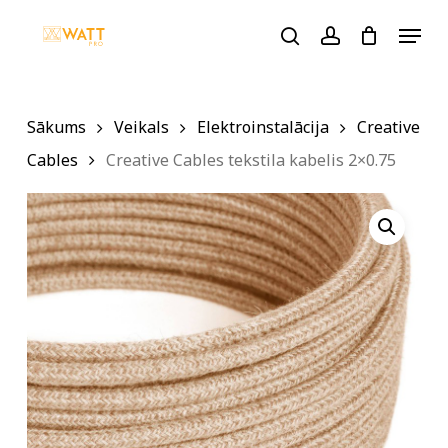
Skip
Menu
to
search
account
main
content
Sākums
Veikals
Elektroinstalācija
Creative
Cables
Creative Cables tekstila kabelis 2×0.75